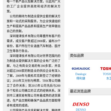
每一个新产品以及解决方案，以此向广大
的工厂企业提供高效和经济的解决方
案。
公司的期待为制造业提供全套的解决方
案和一站式的采购服务，为企业快速组织
生产和提高产品品质和提高生产效率做出
自己的贡献。
深圳理津技术有限公司尊重所有客户的
需求，成交客户数超过2000家，遍布20个
省份，客户所在行业涵盖汽车制造、医疗
卫生等各行各业。
类似品牌
深圳
理津技术
有限公司对世界范围内的
为制造业提供解决方案的企业有广泛的了
解，与之有商业交易的有200多家，并且
对超过2000家的制造业的供应企业有深入
Datalogic
TOSH
了解，2009年与奥拓尼克斯签订了经销协
得利捷
东
议；2010年又分别与韩荣、THK等公司确
立了合作关系；到2015年公司先后与200
多个知名公司确立的正式的经销关系。深
最近浏览品牌
圳市三浦贸易有限公司有着成熟的进货渠
道，在产品交期和确保产品品质方面取得
卓有成效的成绩。
DENSO
公司提供产品信息和解决方案，期待增